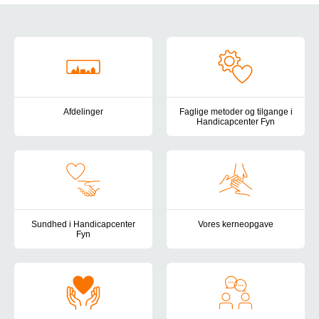
Om centeret
Afdelinger
Faglige metoder og tilgange i
Handicapcenter Fyn
Her finder du en oversigt over Handicapcenter Fyns tilbud for bør
Handicapcenter Fyns pædagogis
Sundhed i Handicapcenter
Vores kerneopgave
Fyn
Læs om Handicapcenter Fyns ke
Det sundhedsfaglige arbejde i Handicapcenter Fyn