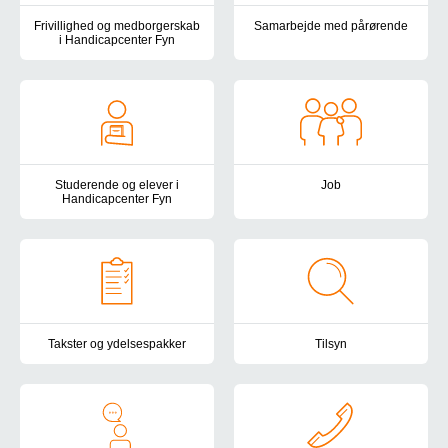
Frivillighed og medborgerskab
Samarbejde med pårørende
i Handicapcenter Fyn
I Handicapcenter Fyn lægger vi
Vær med til at skabe livskvalitet og meningsfulde øjeblikke som fri
Studerende og elever i
Job
Handicapcenter Fyn
Handicapcenter Fyn vil være en
Har du lyst til at være studerende i Handicapcenter Fyn så læs me
Takster og ydelsespakker
Tilsyn
Socialområdets takststruktur består af en basistakst og en ydels
Handicapcenter Fyn er omfattet 