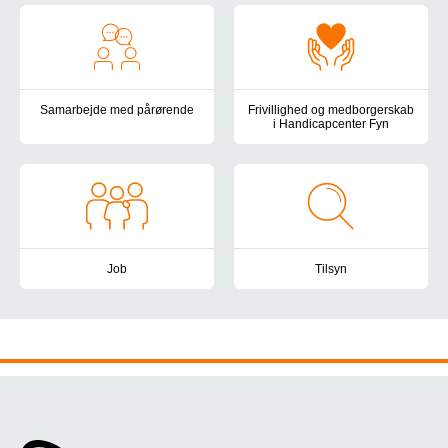
Samarbejde med pårørende
Frivillighed og medborgerskab
i Handicapcenter Fyn
I Handicapcenter Fyn lægger vi vægt på at have et velfungerende
Vær med til at skabe livskvalite
Job
Tilsyn
Handicapcenter Fyn vil være en attraktiv og udviklende arbejdsp
Handicapcenter Fyn er omfattet 