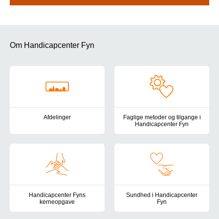
Om Handicapcenter Fyn
Afdelinger
Faglige metoder og tilgange i
Handicapcenter Fyn
Her finder du en oversigt over Handicapcenter Fyns tilbud for bør
Handicapcenter Fyns pædagogis
Handicapcenter Fyns
Sundhed i Handicapcenter
kerneopgave
Fyn
Her finder du beskrivelsen af Handicapcenter Fyns kerneopgave 
Det sundhedsfaglige arbejde i 