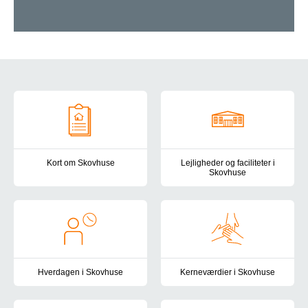
Om Skovhuse
Kort om Skovhuse
Lejligheder og faciliteter i
Skovhuse
Skovhuse er et botilbud for voksne borgere med nedsat fysisk o
Skovhuse ligger i fredelige omg
Hverdagen i Skovhuse
Kerneværdier i Skovhuse
I Skovhuse lægger vi vægt på, at hverdagen er tryg, genkendelig 
I Skovhuse tager vi udgangspun