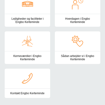
Lejligheder og faciliteter i
Hverdagen i Engbo
Engbo Kerteminde
Kerteminde
Engbo ligger i udkanten af Kerteminde lige dér, hvor naturen start
Vi lægger stor vægt på at skabe
Kerneværdier i Engbo
Sådan arbejder vi i Engbo
Kerteminde
Kerteminde
Vores arbejde tager udgangspunkt i socialområdets seks kernevær
Vi møder borgerne med en anerk
Kontakt Engbo Kerteminde
Du er altid velkommen til at kontakte os. Her finder du vores kont