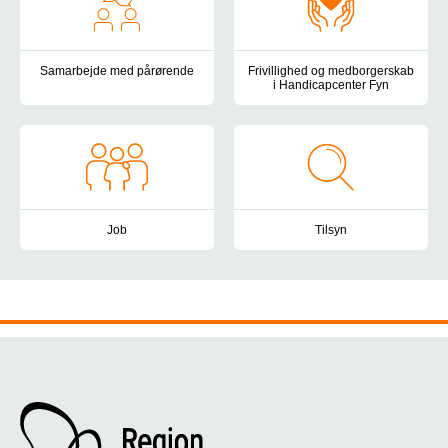
Samarbejde med pårørende
Frivillighed og medborgerskab
i Handicapcenter Fyn
I Handicapcenter Fyn lægger vi vægt på at have et velfungerende
Vær med til at skabe livskvalite
Job
Tilsyn
Handicapcenter Fyn vil være en attraktiv og udviklende arbejdsp
Handicapcenter Fyn er omfattet 