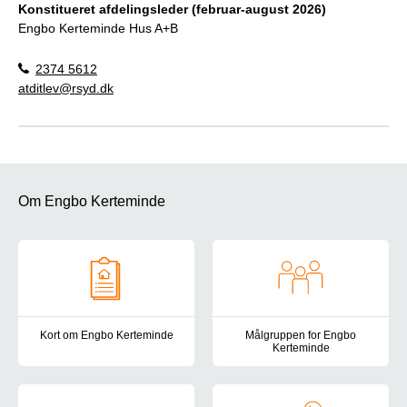
Konstitueret afdelingsleder (februar-august 2026)
Engbo Kerteminde Hus A+B
2374 5612
atditlev@rsyd.dk
Om Engbo Kerteminde
Kort om Engbo Kerteminde
Målgruppen for Engbo
Kerteminde
Engbo Kerteminde er et botilbud for voksne med betydelig og vari
Målgruppen for Engbo Kertemind