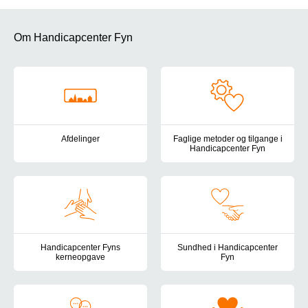
Om Handicapcenter Fyn
Afdelinger
Faglige metoder og tilgange i
Handicapcenter Fyn
Her finder du en oversigt over Handicapcenter Fyns tilbud for bør
Handicapcenter Fyns pædagogis
Handicapcenter Fyns
Sundhed i Handicapcenter
kerneopgave
Fyn
Her finder du beskrivelsen af Handicapcenter Fyns kerneopgave 
Det sundhedsfaglige arbejde i 