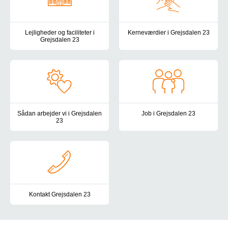
Lejligheder og faciliteter i
Kerneværdier i Grejsdalen 23
Grejsdalen 23
I Grejsdalen 23 tager vi udgang
I Grejsdalen 23 er der plads til både ro, fællesskab og personlig u
Sådan arbejder vi i Grejsdalen
Job i Grejsdalen 23
23
Vil du være en del af teamet i G
Vi arbejder ud fra princippet om, at borgeren skal kunne mest mul
Kontakt Grejsdalen 23
Du er altid velkommen til at kontakte os i Grejsdalen 23. Her find