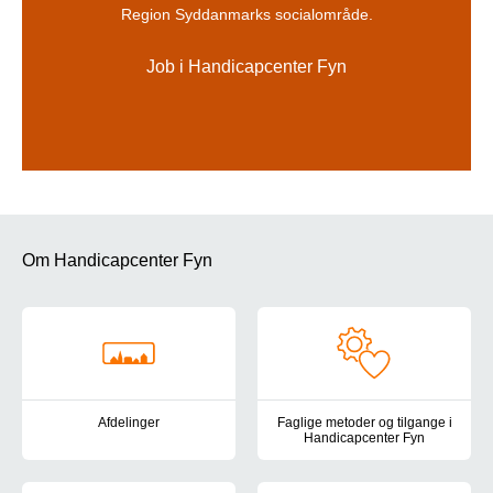
Region Syddanmarks socialområde.
Job i Handicapcenter Fyn
Om Handicapcenter Fyn
Afdelinger
Faglige metoder og tilgange i
Handicapcenter Fyn
Her finder du en oversigt over Handicapcenter Fyns tilbud for bør
Handicapcenter Fyns pædagogis