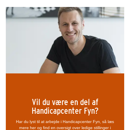
Vil du være en del af
Handicapcenter Fyn?
Har du lyst til at arbejde i Handicapcenter Fyn, så læs
mere her og find en oversigt over ledige stillinger i