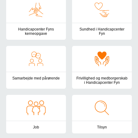
Handicapcenter Fyns
Sundhed i Handicapcenter
kerneopgave
Fyn
Her finder du beskrivelsen af Handicapcenter Fyns kerneopgave 
Det sundhedsfaglige arbejde i 
Samarbejde med pårørende
Frivillighed og medborgerskab
i Handicapcenter Fyn
I Handicapcenter Fyn lægger vi vægt på at have et velfungerende
Vær med til at skabe livskvalite
Job
Tilsyn
Handicapcenter Fyn vil være en attraktiv og udviklende arbejdsp
Handicapcenter Fyn er omfattet 