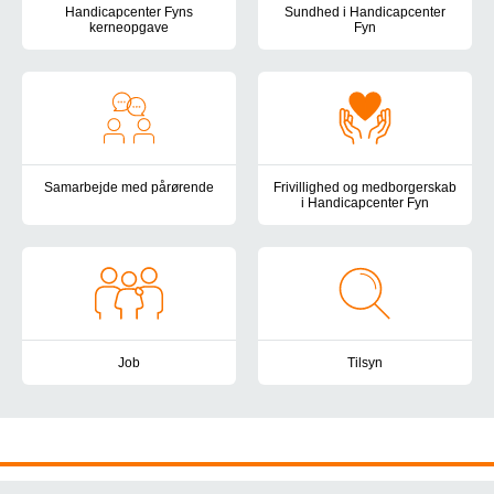
Handicapcenter Fyns
Sundhed i Handicapcenter
kerneopgave
Fyn
Her finder du beskrivelsen af Handicapcenter Fyns kerneopgave 
Det sundhedsfaglige arbejde i 
Samarbejde med pårørende
Frivillighed og medborgerskab
i Handicapcenter Fyn
I Handicapcenter Fyn lægger vi vægt på at have et velfungerende
Vær med til at skabe livskvalite
Job
Tilsyn
Handicapcenter Fyn vil være en attraktiv og udviklende arbejdsp
Handicapcenter Fyn er omfattet 