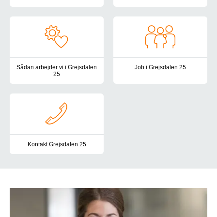
I Grejsdalen 25 foregår livet i et roligt tempo og med stor respek
I Grejsdalen 25 arbejder vi med
Sådan arbejder vi i Grejsdalen
Job i Grejsdalen 25
25
I Grejsdalen 25 har vi verdens
I Grejsdalen 25 er vores tilgang helhedsorienteret og tager altid
Kontakt Grejsdalen 25
Du er altid velkommen til at kontakte os i Grejsdalen 25. Her find