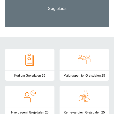
Søg plads
Om Grejsdalen 25
Kort om Grejsdalen 25
Målgruppen for Grejsdalen 25
Grejsdalen 25 er et botilbud i Nyborg for voksne med betydelig og
Vores målgruppe omfatter bor
Hverdagen i Grejsdalen 25
Kerneværdier i Grejsdalen 25