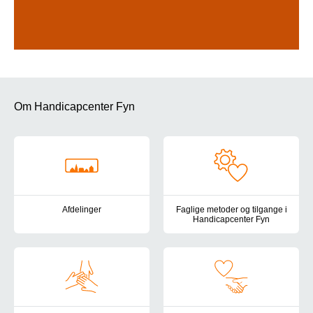
Om Handicapcenter Fyn
Afdelinger
Faglige metoder og tilgange i
Handicapcenter Fyn
Her finder du en oversigt over Handicapcenter Fyns tilbud for bør
Handicapcenter Fyns pædagogis