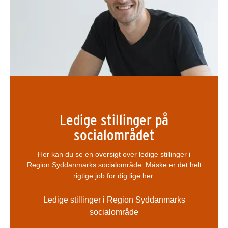
Ledige stillinger på
socialområdet
Her kan du se en oversigt over ledige stillinger i
Region Syddanmarks socialområde. Måske er det helt
rigtige job for dig lige her.
Ledige stillinger i Region Syddanmarks
socialområde