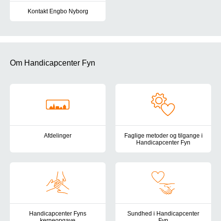
Kontakt Engbo Nyborg
Du er altid velkommen til at kontakte os. Her finder du vores kont
Om Handicapcenter Fyn
Afdelinger
Faglige metoder og tilgange i
Handicapcenter Fyn
Her finder du en oversigt over Handicapcenter Fyns tilbud for bør
Handicapcenter Fyns pædagogis
Handicapcenter Fyns
Sundhed i Handicapcenter
kerneopgave
Fyn