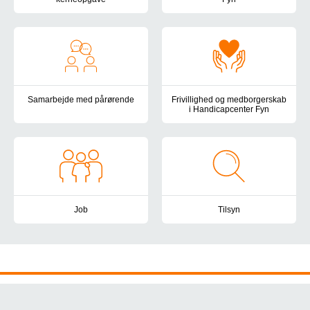
Her finder du beskrivelsen af Handicapcenter Fyns kerneopgave 
Det sundhedsfaglige arbejde i 
Samarbejde med pårørende
Frivillighed og medborgerskab
i Handicapcenter Fyn
I Handicapcenter Fyn lægger vi vægt på at have et velfungerende
Vær med til at skabe livskvalite
Job
Tilsyn
Handicapcenter Fyn vil være en attraktiv og udviklende arbejdsp
Handicapcenter Fyn er omfattet 