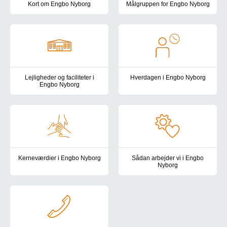
Kort om Engbo Nyborg
Målgruppen for Engbo Nyborg
Engbo Nyborg er et botilbud for voksne med betydelig og varig ned
Engbo Nyborg er et botilbud mål
Lejligheder og faciliteter i
Hverdagen i Engbo Nyborg
Engbo Nyborg
Vi arbejder for at skabe en hver
Vi bor i rolige omgivelser i udkanten af Nyborg – tæt på skov, str
Kerneværdier i Engbo Nyborg
Sådan arbejder vi i Engbo
Nyborg
Vores arbejde tager afsæt i socialområdets seks kerneværdier. Ke
Vi arbejder med en målrettet, s