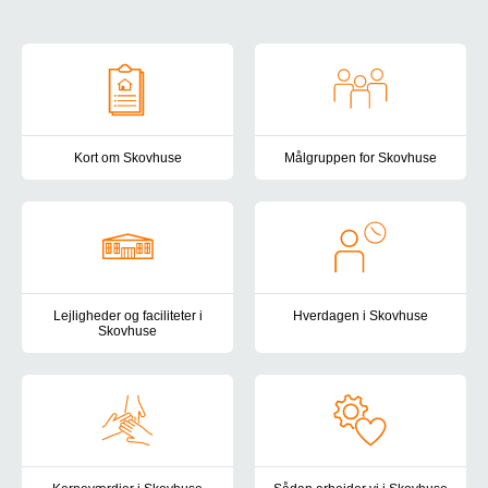
Om Skovhuse
Kort om Skovhuse
Målgruppen for Skovhuse
Skovhuse er et botilbud for voksne borgere med nedsat fysisk o
Målgruppen for Skovhuse er bor
Lejligheder og faciliteter i
Hverdagen i Skovhuse
Skovhuse
I Skovhuse lægger vi vægt på, a
Skovhuse ligger i fredelige omgivelser i Nyborg - lige ved skov 