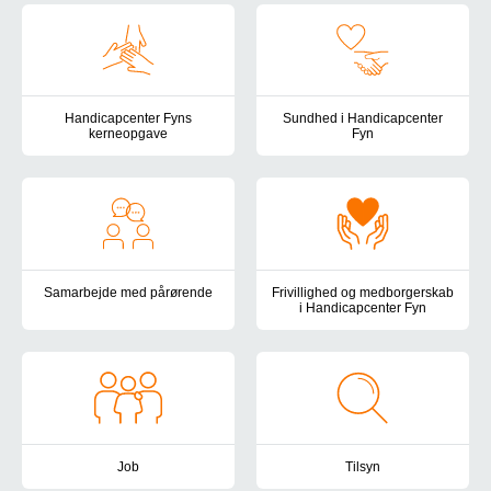
Handicapcenter Fyns
Sundhed i Handicapcenter
kerneopgave
Fyn
Her finder du beskrivelsen af Handicapcenter Fyns kerneopgave 
Det sundhedsfaglige arbejde i 
Samarbejde med pårørende
Frivillighed og medborgerskab
i Handicapcenter Fyn
I Handicapcenter Fyn lægger vi vægt på at have et velfungerende
Vær med til at skabe livskvalite
Job
Tilsyn