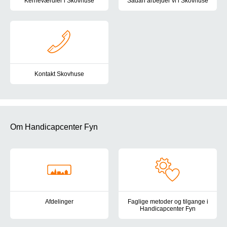
Kerneværdier i Skovhuse
Sådan arbejder vi i Skovhuse
I Skovhuse tager vi udgangspunkt i Region Syddanmarks socialom
I Skovhuse er det vigtigt for os
Kontakt Skovhuse
Du er altid velkommen til at kontakte os. Her finder du vores kont
Om Handicapcenter Fyn
Afdelinger
Faglige metoder og tilgange i
Handicapcenter Fyn
Her finder du en oversigt over Handicapcenter Fyns tilbud for bør
Handicapcenter Fyns pædagogis