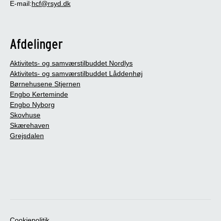
E-mail:
hcf@rsyd.dk
Afdelinger
Aktivitets- og samværstilbuddet Nordlys
Aktivitets- og samværstilbuddet Låddenhøj
Børnehusene Stjernen
Engbo Kerteminde
Engbo Nyborg
Skovhuse
Skærehaven
Grejsdalen
Cookiepolitik