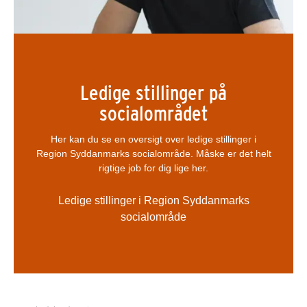
Ledige stillinger på
socialområdet
Her kan du se en oversigt over ledige stillinger i
Region Syddanmarks socialområde. Måske er det helt
rigtige job for dig lige her.
Ledige stillinger i Region Syddanmarks
socialområde