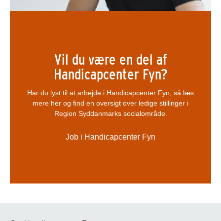
Vil du være en del af
Handicapcenter Fyn?
Har du lyst til at arbejde i Handicapcenter Fyn, så læs
mere her og find en oversigt over ledige stillinger i
Region Syddanmarks socialområde.
Job i Handicapcenter Fyn