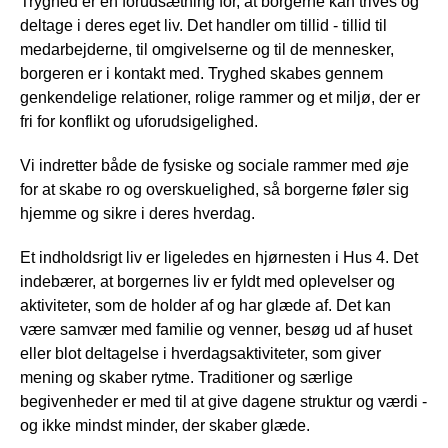
Tryghed er en forudsætning for, at borgerne kan trives og
deltage i deres eget liv. Det handler om tillid - tillid til
medarbejderne, til omgivelserne og til de mennesker,
borgeren er i kontakt med. Tryghed skabes gennem
genkendelige relationer, rolige rammer og et miljø, der er
fri for konflikt og uforudsigelighed.
Vi indretter både de fysiske og sociale rammer med øje
for at skabe ro og overskuelighed, så borgerne føler sig
hjemme og sikre i deres hverdag.
Et indholdsrigt liv er ligeledes en hjørnesten i Hus 4. Det
indebærer, at borgernes liv er fyldt med oplevelser og
aktiviteter, som de holder af og har glæde af. Det kan
være samvær med familie og venner, besøg ud af huset
eller blot deltagelse i hverdagsaktiviteter, som giver
mening og skaber rytme. Traditioner og særlige
begivenheder er med til at give dagene struktur og værdi -
og ikke mindst minder, der skaber glæde.