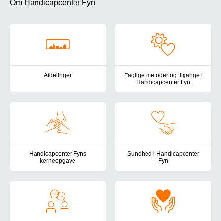
Om Handicapcenter Fyn
Afdelinger
Faglige metoder og tilgange i
Handicapcenter Fyn
Her finder du en oversigt over Handicapcenter Fyns tilbud for bør
Handicapcenter Fyns pædagogis
Handicapcenter Fyns
Sundhed i Handicapcenter
kerneopgave
Fyn
Her finder du beskrivelsen af Handicapcenter Fyns kerneopgave 
Det sundhedsfaglige arbejde i 