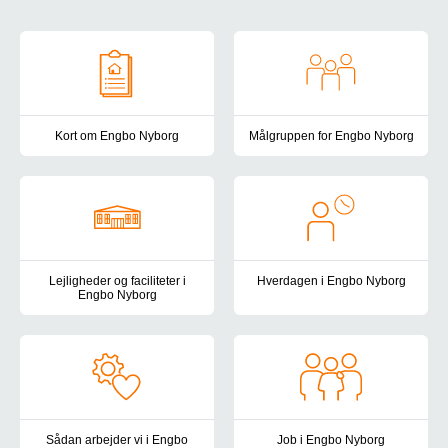
Om Engbo Nyborg
Kort om Engbo Nyborg
Målgruppen for Engbo Nyborg
Engbo Nyborg er et botilbud for voksne med betydelig og varig ned
Engbo Nyborg er et botilbud mål
Lejligheder og faciliteter i
Hverdagen i Engbo Nyborg
Engbo Nyborg
Vi arbejder for at skabe en hver
Vi bor i rolige omgivelser i udkanten af Nyborg – tæt på skov, str
Sådan arbejder vi i Engbo
Job i Engbo Nyborg