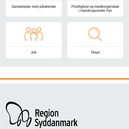
Samarbejde med pårørende
Frivillighed og medborgerskab
i Handicapcenter Fyn
I Handicapcenter Fyn lægger vi vægt på at have et velfungerende
Vær med til at skabe livskvalite
Job
Tilsyn
Handicapcenter Fyn vil være en attraktiv og udviklende arbejdsp
Handicapcenter Fyn er omfattet 