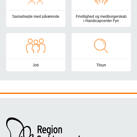
Samarbejde med pårørende
Frivillighed og medborgerskab
i Handicapcenter Fyn
I Handicapcenter Fyn lægger vi vægt på at have et velfungerende
Vær med til at skabe livskvalite
Job
Tilsyn
Handicapcenter Fyn vil være en attraktiv og udviklende arbejdsp
Handicapcenter Fyn er omfattet 