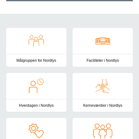
Om Nordlys
Målgruppen for Nordlys
Faciliteter i Nordlys
Nordlys er målrettet voksne borgere med nedsat fysisk og/eller psyk
Nordlys ligger i Nyborg tæt på s
Hverdagen i Nordlys
Kerneværdier i Nordlys
Vi tilbyder en bred vifte af meningsfulde aktiviteter - både inde
I Nordlys tager vi afsæt i Reg