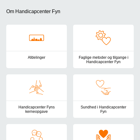
Om Handicapcenter Fyn
Afdelinger
Faglige metoder og tilgange i
Handicapcenter Fyn
Her finder du en oversigt over Handicapcenter Fyns tilbud for bør
Handicapcenter Fyns pædagogis
Handicapcenter Fyns
Sundhed i Handicapcenter
kerneopgave
Fyn
Her finder du beskrivelsen af Handicapcenter Fyns kerneopgave 
Det sundhedsfaglige arbejde i 