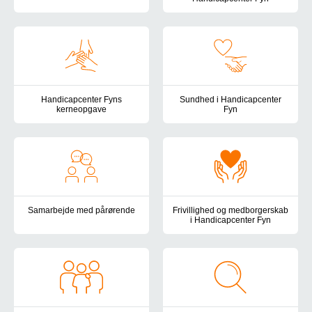
Her finder du en oversigt over Handicapcenter Fyns tilbud for bør
Handicapcenter Fyns pædagogis
Handicapcenter Fyns
Sundhed i Handicapcenter
kerneopgave
Fyn
Her finder du beskrivelsen af Handicapcenter Fyns kerneopgave 
Det sundhedsfaglige arbejde i 
Samarbejde med pårørende
Frivillighed og medborgerskab
i Handicapcenter Fyn
I Handicapcenter Fyn lægger vi vægt på at have et velfungerende
Vær med til at skabe livskvalite