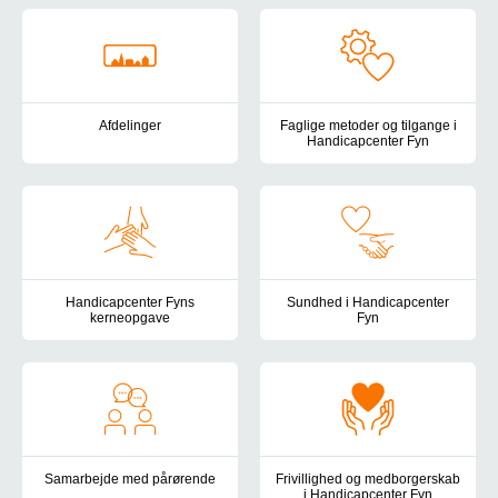
Afdelinger
Faglige metoder og tilgange i
Handicapcenter Fyn
Her finder du en oversigt over Handicapcenter Fyns tilbud for bør
Handicapcenter Fyns pædagogis
Handicapcenter Fyns
Sundhed i Handicapcenter
kerneopgave
Fyn
Her finder du beskrivelsen af Handicapcenter Fyns kerneopgave 
Det sundhedsfaglige arbejde i 
Samarbejde med pårørende
Frivillighed og medborgerskab
i Handicapcenter Fyn