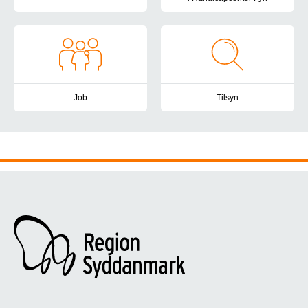
I Handicapcenter Fyn lægger vi vægt på at have et velfungerende
Vær med til at skabe livskvalite
Job
Tilsyn
Handicapcenter Fyn vil være en attraktiv og udviklende arbejdsp
Handicapcenter Fyn er omfattet 