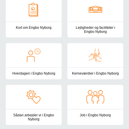
Kort om Engbo Nyborg
Lejligheder og faciliteter i
Engbo Nyborg
Engbo Nyborg er et botilbud for voksne med betydelig og varig ned
Vi bor i rolige omgivelser i udk
Hverdagen i Engbo Nyborg
Kerneværdier i Engbo Nyborg
Vi arbejder for at skabe en hverdag, der giver mening og livskvali
Vores arbejde tager afsæt i soc
Sådan arbejder vi i Engbo
Job i Engbo Nyborg
Nyborg
Bliv en del af et stærkt fagligt 
Vi arbejder med en målrettet, struktureret og tværfaglig tilgang,